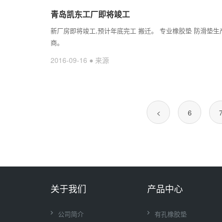
青岛凯东工厂即将竣工
新厂房即将竣工,预计年底完工 搬迁。 专业橡胶垫 防滑垫生
商。
2016-09-16 ● 来源
<
6
关于我们
产品中心
公司简介
有孔橡胶垫