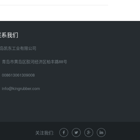
联系我们
岛凯东工业有限公司
青岛市黄岛区胶河经济区柏丰路88号
008613061309008
info@kingrubber.com
关注我们: