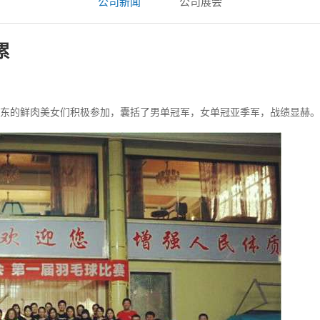
公司新闻
公司展会
累
凯东的鲜肉美女们积极参加，囊括了男单冠军，女单冠亚季军，战绩显赫。