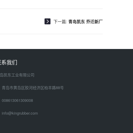
下一篇:
青岛凯东 乔迁新厂
联系我们
岛凯东工业有限公司
青岛市黄岛区胶河经济区柏丰路88号
008613061309008
info@kingrubber.com