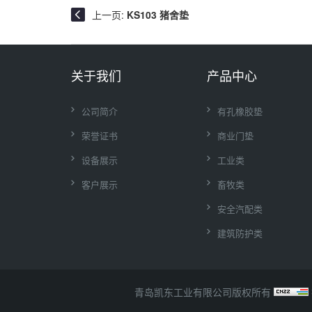
上一页:
KS103 猪舍垫
关于我们
产品中心
公司简介
有孔橡胶垫
荣誉证书
商业门垫
设备展示
工业类
客户展示
畜牧类
安全汽配类
建筑防护类
青岛凯东工业有限公司版权所有