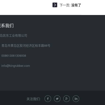
下一页:
没有了
联系我们
岛凯东工业有限公司
青岛市黄岛区胶河经济区柏丰路88号
008613061309008
info@kingrubber.com
关注我们: