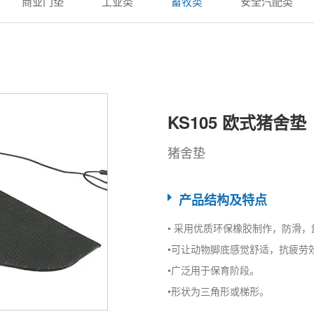
商业门垫
工业类
畜牧类
安全汽配类
KS105 欧式猪舍垫
猪舍垫
产品结构及特点
• 采用优质环保橡胶制作，防滑
•可让动物脚底感觉舒适，抗疲劳
•广泛用于保育阶段。
•形状为三角形或梯形。