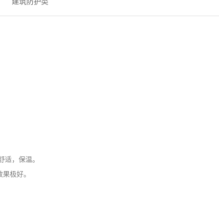
建筑防护类
，舒适，保温。
效果极好。